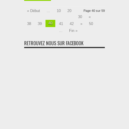
« Début
...
10
20
Page 40 sur 59
30
«
40
38
39
41
42
»
50
...
Fin »
RETROUVEZ NOUS SUR FACEBOOK