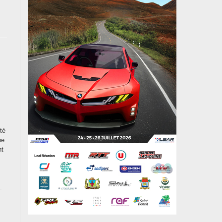
té
pe
nt
.