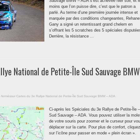
Sauvage BMW – ADA s’est achevée hier soir, et l
moins que l’on puisse dire, c’est que le patron a
parlé. Au terme d’une première journée intense et
marquée par des conditions changeantes, Rehane
Gany a signé un retentissant grand chelem en
s’offrant les 5 scratches des 5 spéciales disputée
Derrière, la résistance ...
llye National de Petite-Île Sud Sauvage BMW
 fermés
sur Cartes du 3e Rallye National de Petite-Île Sud Sauvage BMW – ADA
Ci-après les Spéciales du 3e Rallye de Petite-Île –
Sud Sauvage – ADA. Vous pouvez utiliser la mole
de votre souris pour zoomer et le curseur pour vo
déplacer sur la carte. Pour plus de confort, clique
sur l’icône pour passer en mode « plein écran ».