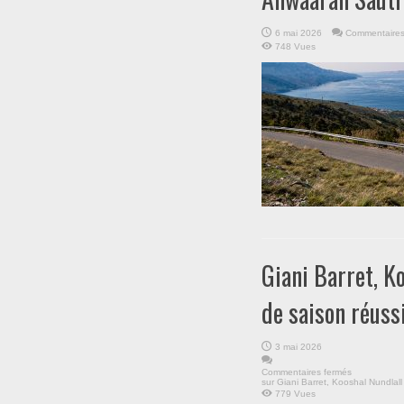
6 mai 2026
Commentaires
748 Vues
Giani Barret, K
de saison réuss
3 mai 2026
Commentaires fermés
sur Giani Barret, Kooshal Nundlal
779 Vues