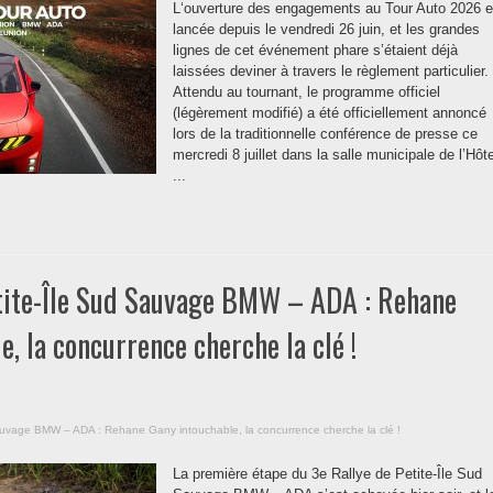
L‘ouverture des engagements au Tour Auto 2026 e
lancée depuis le vendredi 26 juin, et les grandes
lignes de cet événement phare s’étaient déjà
laissées deviner à travers le règlement particulier.
Attendu au tournant, le programme officiel
(légèrement modifié) a été officiellement annoncé
lors de la traditionnelle conférence de presse ce
mercredi 8 juillet dans la salle municipale de l’Hôte
...
etite-Île Sud Sauvage BMW – ADA : Rehane
, la concurrence cherche la clé !
Sauvage BMW – ADA : Rehane Gany intouchable, la concurrence cherche la clé !
La première étape du 3e Rallye de Petite-Île Sud