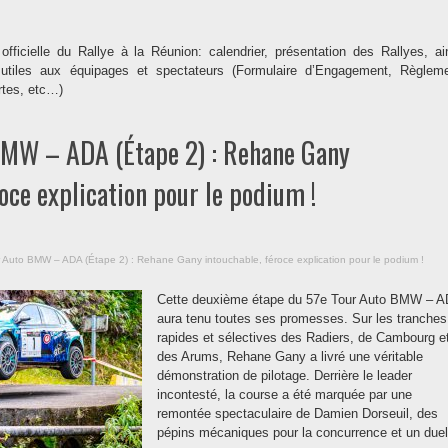
 officielle du Rallye à la Réunion: calendrier, présentation des Rallyes, ai
utiles aux équipages et spectateurs (Formulaire d’Engagement, Règlem
rtes, etc…)
BMW – ADA (Étape 2) : Rehane Gany
oce explication pour le podium !
 Auto BMW – ADA (Étape 2) : Rehane Gany intouchable, féroce explication pour le podium !
Cette deuxième étape du 57e Tour Auto BMW – 
aura tenu toutes ses promesses. Sur les tranches
rapides et sélectives des Radiers, de Cambourg e
des Arums, Rehane Gany a livré une véritable
démonstration de pilotage. Derrière le leader
incontesté, la course a été marquée par une
remontée spectaculaire de Damien Dorseuil, des
pépins mécaniques pour la concurrence et un duel