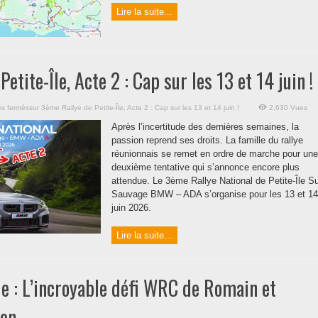
Lire la suite...
etite-Île, Acte 2 : Cap sur les 13 et 14 juin !
s fermés
sur 3ème Rallye de Petite-Île, Acte 2 : Cap sur les 13 et 14 juin !
2,630 Vues
Après l’incertitude des dernières semaines, la
passion reprend ses droits. La famille du rallye
réunionnais se remet en ordre de marche pour une
deuxième tentative qui s’annonce encore plus
attendue. Le 3ème Rallye National de Petite-Île S
Sauvage BMW – ADA s’organise pour les 13 et 14
juin 2026.
Lire la suite...
ie : L’incroyable défi WRC de Romain et
ron