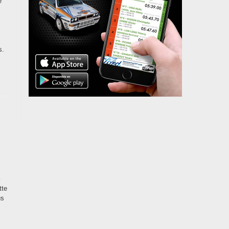
e
s.
tte
us
z