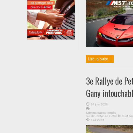
Lire la suite...
3e Rallye de P
Gany intouchable
14 juin 2026
Commentaires fermés
sur 3e Rallye de Petite-Île Sud 
713 Vues