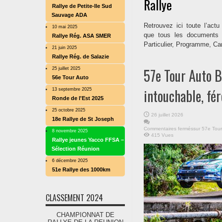
Rallye
Rallye de Petite-Ile Sud
Sauvage ADA
Retrouvez ici toute l’actu
10 mai 2025
que tous les documents 
Rallye Rég. ASA SMER
Particulier, Programme, Ca
21 juin 2025
Rallye Rég. de Salazie
25 juillet 2025
57e Tour Auto 
56e Tour Auto
intouchable, fér
13 septembre 2025
Ronde de l'Est 2025
25 octobre 2025
26 juillet 2026
18e Rallye de St Joseph
Commentaires fermés
sur 57e Tour
8 novembre 2025
415 Vues
Rallye jeunes Yacco FFSA –
Sélection Réunion
6 décembre 2025
51e Rallye des 1000km
CLASSEMENT 2024
CHAMPIONNAT DE