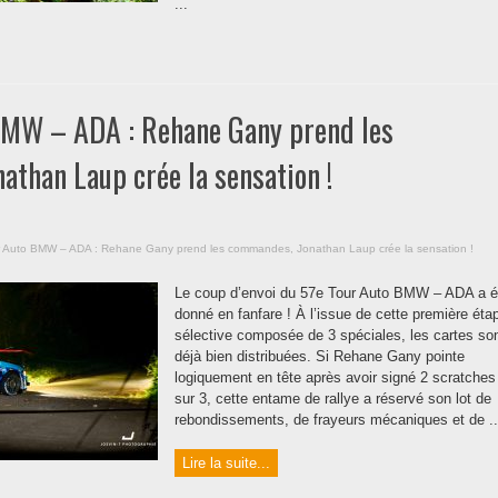
...
BMW – ADA : Rehane Gany prend les
than Laup crée la sensation !
r Auto BMW – ADA : Rehane Gany prend les commandes, Jonathan Laup crée la sensation !
Le coup d’envoi du 57e Tour Auto BMW – ADA a é
donné en fanfare ! À l’issue de cette première éta
sélective composée de 3 spéciales, les cartes so
déjà bien distribuées. Si Rehane Gany pointe
logiquement en tête après avoir signé 2 scratches
sur 3, cette entame de rallye a réservé son lot de
rebondissements, de frayeurs mécaniques et de ..
Lire la suite...