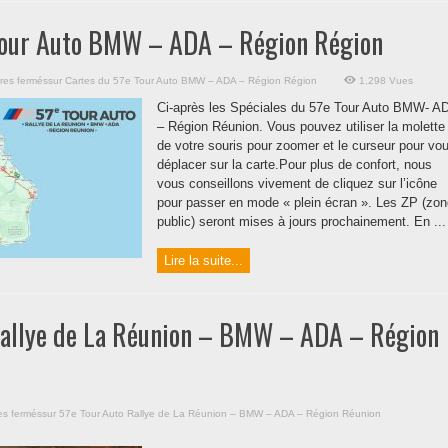
Tour Auto BMW – ADA – Région Région
res fermés
sur Cartes du 57e Tour Auto BMW – ADA – Région Région
1,298 Vues
Ci-après les Spéciales du 57e Tour Auto BMW- A
– Région Réunion. Vous pouvez utiliser la molette
de votre souris pour zoomer et le curseur pour vo
déplacer sur la carte.Pour plus de confort, nous
vous conseillons vivement de cliquez sur l’icône
pour passer en mode « plein écran ». Les ZP (zon
public) seront mises à jours prochainement. En ...
Lire la suite...
Rallye de La Réunion – BMW – ADA – Région
s fermés
sur 57e Tour Auto Rallye de La Réunion – BMW – ADA – Région Réunion