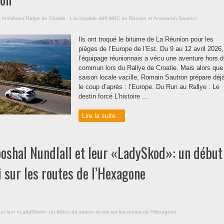
 fermés
sur Rallye de Croatie : L’incroyable défi WRC de Romain et Anwaarah Sautron
Ils ont troqué le bitume de La Réunion pour les
pièges de l’Europe de l’Est. Du 9 au 12 avril 2026,
l’équipage réunionnais a vécu une aventure hors 
commun lors du Rallye de Croatie. Mais alors que
saison locale vacille, Romain Sautron prépare déj
le coup d’après : l’Europe. Du Run au Rallye : Le
destin forcé L’histoire ...
Lire la suite...
ooshal Nundlall et leur «LadySkod»: un début
i sur les routes de l’Hexagone
l et leur «LadySkod»: un début de saison réussi sur les routes de l’Hexagone