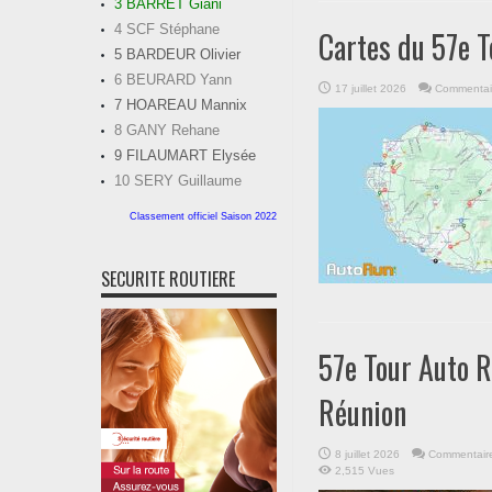
3 BARRET Giani
4 SCF Stéphane
Cartes du 57e 
5 BARDEUR Olivier
6 BEURARD Yann
17 juillet 2026
Commentai
7 HOAREAU Mannix
8 GANY Rehane
9 FILAUMART Elysée
10 SERY Guillaume
Classement officiel Saison 2022
SECURITE ROUTIERE
57e Tour Auto 
Réunion
8 juillet 2026
Commentaire
2,515 Vues