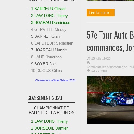
RALLYE DE LA REUNION
1 BARDEUR Olivier
Lire la suite...
2 LAW-LONG Thierry
3 HOARAU Dominique
4 GERVILLE Meddy
57e Tour Auto 
5 BARRET Giani
6 LAFUTEUR Sébastien
commandes, Jona
7 HOAREAU Mannix
8 LAUP Jonathan
25 juillet 2026
9 BOYER Joël
Commentaires fermés
sur 57e Tou
10 DIJOUX Gilles
1,832 Vues
Classement officiel Saison 2024
CLASSEMENT 2023
CHAMPIONNAT DE
RALLYE DE LA REUNION
1 LAW LONG Thierry
2 DORSEUIL Damien