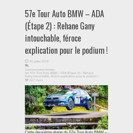
57e Tour Auto BMW – ADA
(Étape 2) : Rehane Gany
intouchable, féroce
explication pour le podium !
26 juillet 2026
Commentaires fermés
sur 57e Tour Auto BMW – ADA (Étape 2) : Rehane
Gany intouchable, féroce explication pour le podium !
427 Vues
Cette deuxième étape du 57e Tour Auto BMW –