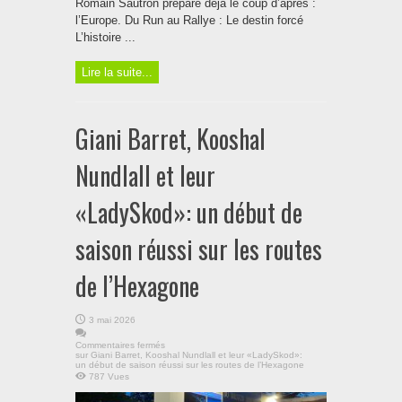
Romain Sautron prépare déjà le coup d’après :
l’Europe. Du Run au Rallye : Le destin forcé
L’histoire ...
Lire la suite...
Giani Barret, Kooshal
Nundlall et leur
«LadySkod»: un début de
saison réussi sur les routes
de l’Hexagone
3 mai 2026
Commentaires fermés
sur Giani Barret, Kooshal Nundlall et leur «LadySkod»:
un début de saison réussi sur les routes de l’Hexagone
787 Vues