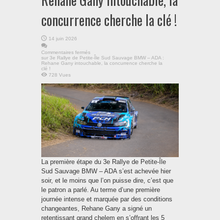
concurrence cherche la clé !
14 juin 2026
Commentaires fermés
sur 3e Rallye de Petite-Île Sud Sauvage BMW – ADA :
Rehane Gany intouchable, la concurrence cherche la
clé !
728 Vues
La première étape du 3e Rallye de Petite-Île
Sud Sauvage BMW – ADA s’est achevée hier
soir, et le moins que l’on puisse dire, c’est que
le patron a parlé. Au terme d’une première
journée intense et marquée par des conditions
changeantes, Rehane Gany a signé un
retentissant grand chelem en s’offrant les 5