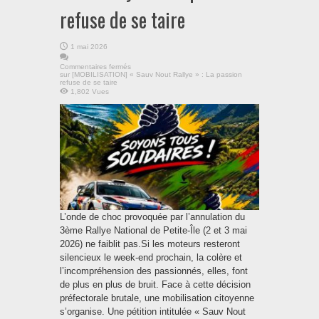
refuse de se taire
1 mai 2026
Commentaires fermés
sur [MOBILISATION] « Sauv Nout Rallye » : La passion
refuse de se taire
1,802 Vues
L’onde de choc provoquée par l’annulation du
3ème Rallye National de Petite-Île (2 et 3 mai
2026) ne faiblit pas.Si les moteurs resteront
silencieux le week-end prochain, la colère et
l’incompréhension des passionnés, elles, font
de plus en plus de bruit. Face à cette décision
préfectorale brutale, une mobilisation citoyenne
s’organise. Une pétition intitulée « Sauv Nout