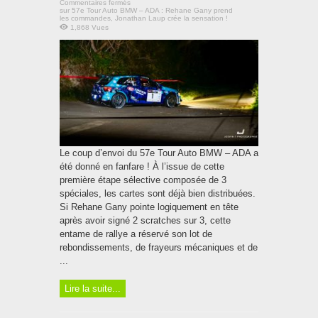
Commentaires fermés
sur 57e Tour Auto BMW – ADA : Rehane Gany prend
les commandes, Jonathan Laup crée la sensation !
1,868 Vues
Le coup d’envoi du 57e Tour Auto BMW – ADA a
été donné en fanfare ! À l’issue de cette
première étape sélective composée de 3
spéciales, les cartes sont déjà bien distribuées.
Si Rehane Gany pointe logiquement en tête
après avoir signé 2 scratches sur 3, cette
entame de rallye a réservé son lot de
rebondissements, de frayeurs mécaniques et de
...
Lire la suite...