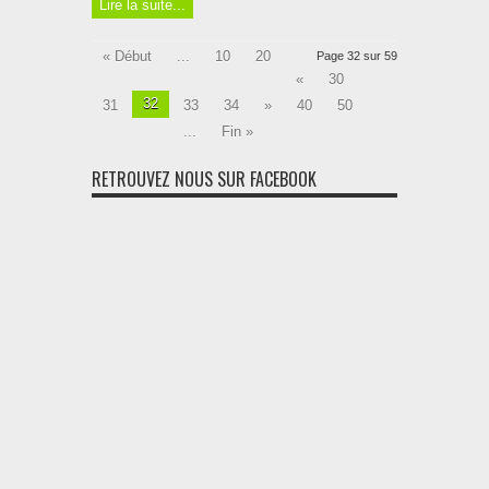
Lire la suite...
« Début
...
10
20
Page 32 sur 59
«
30
32
31
33
34
»
40
50
...
Fin »
RETROUVEZ NOUS SUR FACEBOOK