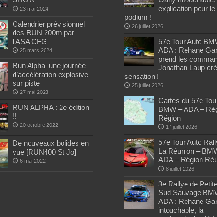
explication pour le
23 mai 2024
podium !
Calendrier prévisionnel
26 juillet 2026
des RUN 200m par
l’ASA CFG
57e Tour Auto BM
ADA : Rehane Ga
25 mars 2024
prend les comman
Run Alpha: une journée
Jonathan Laup cré
d’accélération explosive
sensation !
sur piste
25 juillet 2026
27 mai 2023
Cartes du 57e Tou
RUN ALPHA : 2e édition
BMW – ADA – Rég
!!
Région
20 octobre 2022
17 juillet 2026
57e Tour Auto Rall
De nouveaux bolides en
La Réunion – BM
vue [RUN400 St Jo]
ADA – Région Réu
6 mai 2022
8 juillet 2026
3e Rallye de Petite
Sud Sauvage BM
ADA : Rehane Ga
intouchable, la