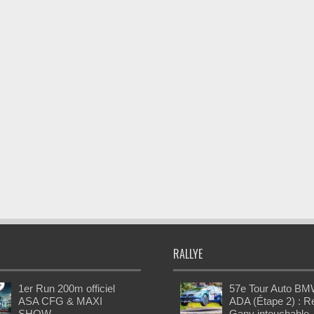
RALLYE
1er Run 200m officiel
57e Tour Auto BM
ASA CFG & MAXI
ADA (Étape 2) : 
SHOW
Gany intouchable,