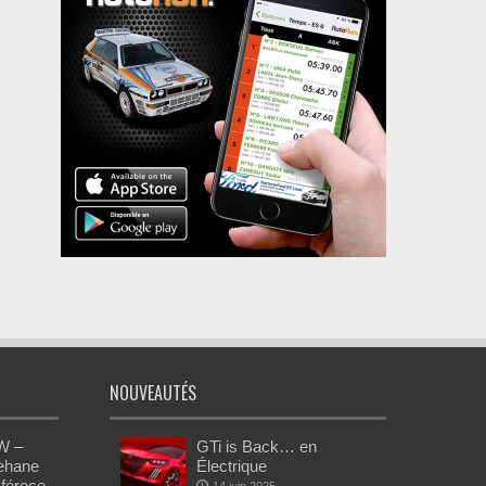
NOUVEAUTÉS
W –
GTi is Back… en
Rehane
Électrique
 féroce
14 juin 2025