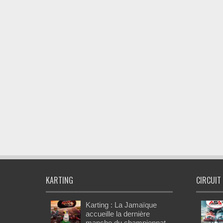
KARTING
CIRCUIT
Karting : La Jamaïque
accueille la dernière
manche du championnat