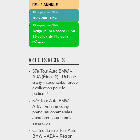
l'Est // ANNULÉ
13 septembre 2026
RUN 200 - CFG
19 septembre 2026
Rallye jeunes Yacco FFSA –
Sélection de l’Ile de la
Réunion
ARTICLES RÉCENTS
57e Tour Auto BMW –
ADA (Étape 2) : Rehane
Gany intouchable, féroce
explication pour le
podium !
57e Tour Auto BMW –
ADA : Rehane Gany
prend les commandes,
Jonathan Laup crée la
sensation !
Cartes du 57e Tour Auto
BMW – ADA – Région