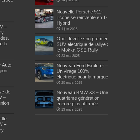
Nouvelle Porsche 911:
l’icône se réinvente en T-
Hybrid
W –
4 juin 2025
ny
des,
Opel dévoile son premier
e la
SUV électrique de rallye :
le Mokka GSE Rally
23 mai 2025
r Auto
Nouveau Ford Explorer –
ion
Un virage 100%
électrique pour la marque
20 mars 2025
ye de
Nouveau BMW X3 – Une
W –
quatrième génération
nion
encore plus affirmée
13 mars 2025
-Île
W –
ny