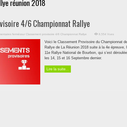
llye réunion 2018
visoire 4/6 Championnat Rallye
entaires fermés
sur Classement provisoire 4/6 Championnat Rallye
8,554 Vues
Voici le Classement Provisoire du Championnat d
Rallye de La Réunion 2018 suite à la 4e épreuve, 
11e Rallye National de Bourbon, qui s’est déroulée
les 14, 15 et 16 Septembre dernier.
Lire la suite...