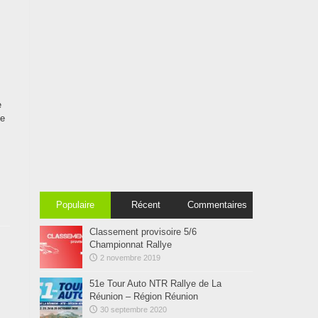
e
le
Populaire
Récent
Commentaires
Classement provisoire 5/6
Championnat Rallye
2 novembre 2019
51e Tour Auto NTR Rallye de La
Réunion – Région Réunion
30 septembre 2020