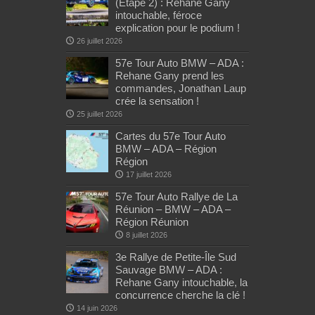
(Étape 2) : Rehane Gany
intouchable, féroce
explication pour le podium !
26 juillet 2026
57e Tour Auto BMW – ADA :
Rehane Gany prend les
commandes, Jonathan Laup
crée la sensation !
25 juillet 2026
Cartes du 57e Tour Auto
BMW – ADA – Région
Région
17 juillet 2026
57e Tour Auto Rallye de La
Réunion – BMW – ADA –
Région Réunion
8 juillet 2026
3e Rallye de Petite-Île Sud
Sauvage BMW – ADA :
Rehane Gany intouchable, la
concurrence cherche la clé !
14 juin 2026