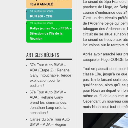
Le circuit de Spa-Francorc
l'Est // ANNULÉ
province de Liège, en Belgi
13 septembre 2026
course d’endurance des 24 
RUN 200 - CFG
C’est un des circuits préfé
de l’Ardenne belge qui perm
19 septembre 2026
Rallye jeunes Yacco FFSA –
toboggan des Ardennes ». Bi
Sélection de l’Ile de la
circuit ne se situe sur son te
Réunion
Le circuit se trouve aux 
incursions sur le territoir
ARTICLES RÉCENTS
Après avoir arraché leur pr
coéquipier Hugo CONDE leur
57e Tour Auto BMW –
Tout se passait donc pour 
ADA (Étape 2) : Rehane
classé 10e, jusqu’à ce que 
Gany intouchable, féroce
pas. En le faisant sortir p
explication pour le
qualification, alors qu’il se
podium !
pour Noah un départ en fond 
57e Tour Auto BMW –
même au fil de la course u
ADA : Rehane Gany
Cependant un nouveau coup 
prend les commandes,
mais Noah peut tout de mêm
Jonathan Laup crée la
sensation !
Cartes du 57e Tour Auto
BMW – ADA – Région