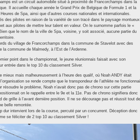
hamps est un circuit automobile situé à proximité de Francorchamps dans la
que. Il accueille chaque année le Grand Prix de Belgique de Formule 1 et la
Heures de Spa, ainsi que d’autres courses nationales et internationales.
rés des pilotes en raison de la variété de son tracé dans le paysage montueux
et aux pilotes de mettre leur talent en valeur. On le surnomme parfois le «
en que le nom de la ville de Spa, voisine, y soit associé, aucune partie du
rritoire.
abords du village de Francorchamps dans la commune de Stavelot avec des
e de la commune de Malmedy, à l’Est de l’Ardenne.
emier point dans le championnat, le jeune réunionnais faisait avec son
 entrée dans le top 10 du classement Silver.
le mieux mais malheureusement à l’heure des qualif, où Noah ANDY était
l’organisation se rende compte que le transpondeur de l’athlète ne fonctionnai
our résoudre le problème, Noah n’avait donc pas de chrono sur cette partie
 positionnait on le rappelle entre le 9e et la 11e. Pas de chrono signifiera donc
de grille à l’avant dernière position. Il ne se décourage pas et réussit tout d
ne belle remontée.
dur intervient lors de la course, percuté par un concurrent. Déception donc
e se féliciter de 2 top 10 au classement Silver !