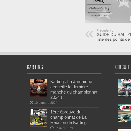
Précédent :
GUIDE DU RALLYE 
liste des points de 
KARTING
CIRCUIT
Karting : La Jamaïque
accueille la dernière
manche du championnat
2024 !
10 octobre 2024
1ère épreuve du
championnat de La
Réunion de Karting
27 avril 2024