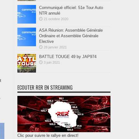
Communiqué officiel: 51e Tour Auto
NTR annulé
21 octobre 2020
ASA Réunion: Assemblée Générale
Ordinaire et Assemblée Générale
Elective
28 janvier 2021
BATTLE TOUGE 49 by JAP974
3 juin 2021
t
ECOUTER RER EN STREAMING
e
Clic pour suivre le rallye en direct!