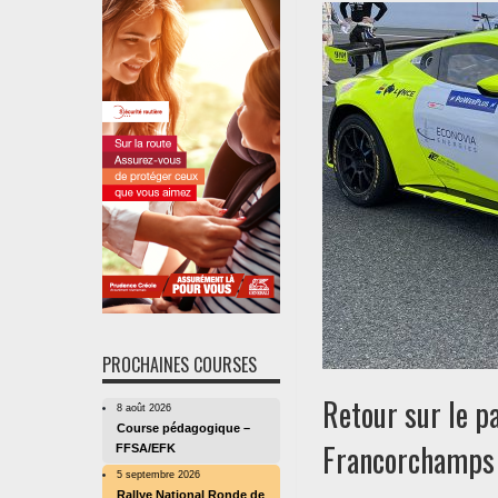
PROCHAINES COURSES
Retour sur le p
8 août 2026
Course pédagogique –
Francorchamps
FFSA/EFK
5 septembre 2026
Rallye National Ronde de