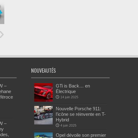
NOUVEAUTÉS
W –
GTi is Back… en
Rehane
Électrique
 féroce
14 juin 2025
Nouvelle Porsche 911:
l’icône se réinvente en T-
Hybrid
W –
4 juin 2025
ny
des,
Opel dévoile son premier