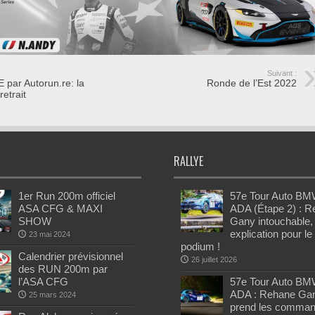
Suivant :
par Autorun.re: la
Ronde de l’Est 2022
retrait
RALLYE
1er Run 200m officiel
57e Tour Auto BM
ASA CFG & MAXI
ADA (Étape 2) : 
SHOW
Gany intouchable,
explication pour le
23 mai 2024
podium !
Calendrier prévisionnel
26 juillet 2026
des RUN 200m par
l’ASA CFG
57e Tour Auto BM
ADA : Rehane Ga
25 mars 2024
prend les comman