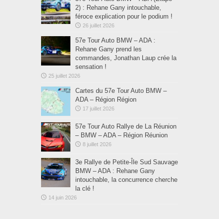
2) : Rehane Gany intouchable,
féroce explication pour le podium !
26 juillet 2026
57e Tour Auto BMW – ADA :
Rehane Gany prend les
commandes, Jonathan Laup crée la
sensation !
25 juillet 2026
Cartes du 57e Tour Auto BMW –
ADA – Région Région
17 juillet 2026
57e Tour Auto Rallye de La Réunion
– BMW – ADA – Région Réunion
8 juillet 2026
3e Rallye de Petite-Île Sud Sauvage
BMW – ADA : Rehane Gany
intouchable, la concurrence cherche
la clé !
14 juin 2026