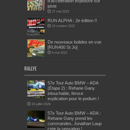
d’accélération explosive sur
piste
27 mai 2023
RUN ALPHA : 2e édition !!
20 octobre 2022
De nouveaux bolides en vue
[RUN400 St Jo]
6 mai 2022
RALLYE
57e Tour Auto BMW – ADA
(Étape 2) : Rehane Gany
intouchable, féroce
explication pour le podium !
26 juillet 2026
57e Tour Auto BMW – ADA :
Rehane Gany prend les
commandes, Jonathan Laup
crée la sensation !