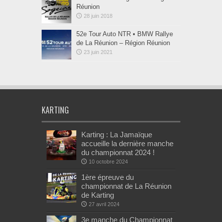
Réunion
28 juin 2018
52e Tour Auto NTR • BMW Rallye
de La Réunion – Région Réunion
23 juin 2021
KARTING
Karting : La Jamaïque
accueille la dernière manche
du championnat 2024 !
10 octobre 2024
1ère épreuve du
championnat de La Réunion
de Karting
27 avril 2024
3e manche du Championnat