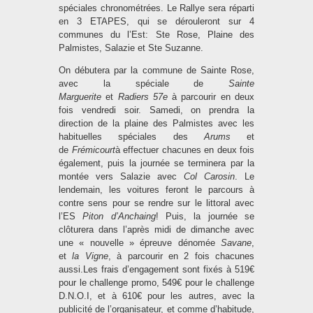
spéciales chronométrées. Le Rallye sera réparti
en 3 ETAPES, qui se dérouleront sur 4
communes du l’Est: Ste Rose, Plaine des
Palmistes, Salazie et Ste Suzanne.
On débutera par la commune de Sainte Rose,
avec la spéciale de
Sainte
Marguerite
et
Radiers 57e
à parcourir en deux
fois vendredi soir. Samedi, on prendra la
direction de la plaine des Palmistes avec les
habituelles spéciales des
Arums
et
de
Frémicourt
à effectuer chacunes en deux fois
également, puis la journée se terminera par la
montée vers Salazie avec
Col Carosin
. Le
lendemain, les voitures feront le parcours à
contre sens pour se rendre sur le littoral avec
l’ES
Piton d’Anchaing
! Puis, la journée se
clôturera dans l’après midi de dimanche avec
une « nouvelle » épreuve dénomée
Savane
,
et
la Vigne
, à parcourir en 2 fois chacunes
aussi.Les frais d’engagement sont fixés à 519€
pour le challenge promo, 549€ pour le challenge
D.N.O.I, et à 610€ pour les autres, avec la
publicité de l’organisateur, et comme d’habitude,