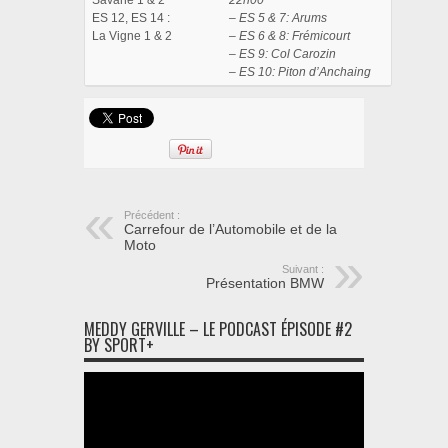
Savane 1 & 2
22h00
ES 12, ES 14 :
– ES 5 & 7: Arums
La Vigne 1 & 2
– ES 6 & 8: Frémicourt
– ES 9: Col Carozin
– ES 10: Piton d’Anchaing
Précédent :
Carrefour de l’Automobile et de la
Moto
Suivant :
Présentation BMW
MEDDY GERVILLE – LE PODCAST ÉPISODE #2
BY SPORT+