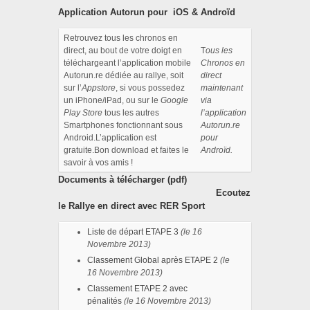
Application Autorun pour iOS & Androïd
Retrouvez tous les chronos en
direct, au bout de votre doigt en
T
ous les
téléchargeant l’application mobile
Chronos en
Autorun.re dédiée au rallye, soit
direct
sur l’
Appstore
, si vous possedez
maintenant
un iPhone/iPad, ou sur le
Google
via
Play Store
tous les autres
l’application
Smartphones fonctionnant sous
Autorun.re
Android.L’application est
pour
gratuite.Bon download et faites le
Androïd.
savoir à vos amis !
Documents à télécharger (pdf)
Ecoutez
le Rallye en direct avec RER Sport
Liste de départ ETAPE 3
(
le 16
Novembre 2013
)
Classement Global après ETAPE 2
(
le
16 Novembre 2013
)
Classement ETAPE 2 avec
pénalités
(
le 16 Novembre 2013
)