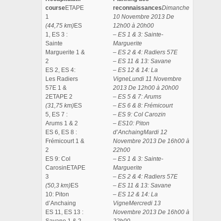
course
ETAPE
reconnaissances
Dimanche
1
10 Novembre 2013 De
(44,75 km)
ES
12h00 à 20h00
1, ES 3 :
– ES 1 & 3: Sainte-
Sainte
Marguerite
Marguerite 1 &
– ES 2 & 4: Radiers 57E
2
– ES 11 & 13: Savane
ES 2, ES 4:
– ES 12 & 14: La
Les Radiers
Vigne
Lundi 11 Novembre
57E 1 &
2013 De 12h00 à 20h00
2ETAPE 2
– ES 5 & 7: Arums
(31,75 km)
ES
– ES 6 & 8: Frémicourt
5, ES 7 :
– ES 9: Col Carozin
Arums 1 & 2
– ES10: Piton
ES 6, ES 8 :
d’Anchaing
Mardi 12
Frémicourt 1 &
Novembre 2013 De 16h00 à
2
22h00
ES 9: Col
– ES 1 & 3: Sainte-
CarosinETAPE
Marguerite
3
– ES 2 & 4: Radiers 57E
(50,3 km)
ES
– ES 11 & 13: Savane
10: Piton
– ES 12 & 14: La
d’Anchaing
Vigne
Mercredi 13
ES 11, ES 13 :
Novembre 2013 De 16h00 à