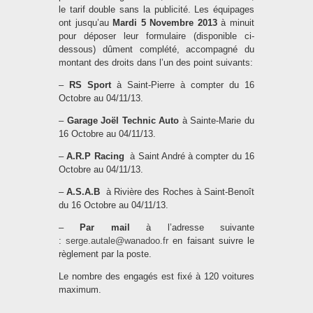
le tarif double sans la publicité. Les équipages
ont jusqu’au
Mardi 5 Novembre 2013
à minuit
pour déposer leur formulaire (disponible ci-
dessous) dûment complété, accompagné du
montant des droits dans l’un des point suivants:
–
RS Sport
à Saint-Pierre à compter du 16
Octobre au 04/11/13.
–
Garage Joël Technic Auto
à Sainte-Marie du
16 Octobre au 04/11/13.
–
A.R.P Racing
à Saint André à compter du 16
Octobre au 04/11/13.
–
A.S.A.B
à Rivière des Roches à Saint-Benoît
du 16 Octobre au 04/11/13.
–
Par mail
à l’adresse suivante
:
serge.autale@wanadoo.fr
en faisant suivre le
règlement par la poste.
Le nombre des engagés est fixé à 120 voitures
maximum.