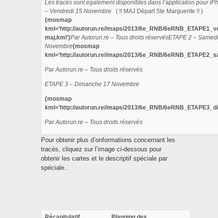
Les tracés sont également disponibles dans l’application pour iP
– Vendredi 15 Novembre
( !! MAJ Départ Ste Marguerite !! )
{mosmap
kml=’http://autorun.re//maps/2013/6e_RNB/6eRNB_ETAPE1_ve
maj.kml’}
Par Autorun.re – Tous droits réservés
ETAPE 2 – Samedi
Novembre
{mosmap
kml=’http://autorun.re//maps/2013/6e_RNB/6eRNB_ETAPE2_s
Par Autorun.re – Tous droits réservés
ETAPE 3 – Dimanche 17 Novembre
{mosmap
kml=’http://autorun.re//maps/2013/6e_RNB/6eRNB_ETAPE3_d
Par Autorun.re – Tous droits réservés
Pour obtenir plus d’onformations concernant les
tracés, cliquez sur l’image ci-dessous pour
obtenir les cartes et le descriptif spéciale par
spéciale..
Récapitulatif
Planning des