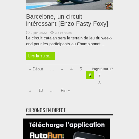
Barcelone, un circuit
intéressant [Enzo Fasty Foxy]
9 juin 2022
3,516 Vues
Le circuit catalan sera le terrain de jeu du week-
end pour les participants au Championnat ...
Lire la suite...
« Début
...
«
4
5
Page 6 sur 17
6
7
8
»
10
...
Fin »
CHRONOS EN DIRECT