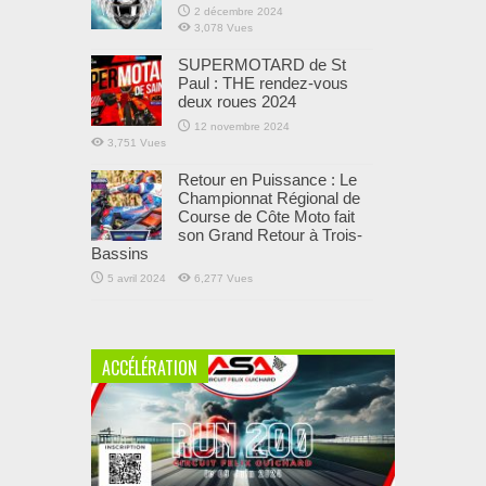
2 décembre 2024
3,078 Vues
SUPERMOTARD de St
Paul : THE rendez-vous
deux roues 2024
12 novembre 2024
3,751 Vues
Retour en Puissance : Le
Championnat Régional de
Course de Côte Moto fait
son Grand Retour à Trois-
Bassins
5 avril 2024
6,277 Vues
ACCÉLÉRATION