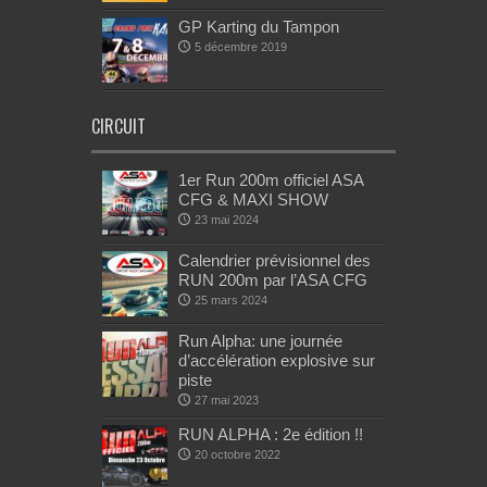
GP Karting du Tampon
5 décembre 2019
CIRCUIT
1er Run 200m officiel ASA
CFG & MAXI SHOW
23 mai 2024
Calendrier prévisionnel des
RUN 200m par l’ASA CFG
25 mars 2024
Run Alpha: une journée
d’accélération explosive sur
piste
27 mai 2023
RUN ALPHA : 2e édition !!
20 octobre 2022