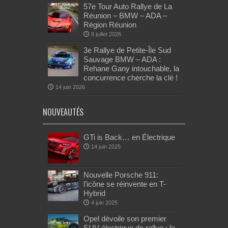
57e Tour Auto Rallye de La
Réunion – BMW – ADA –
Région Réunion
8 juillet 2026
3e Rallye de Petite-Île Sud
Sauvage BMW – ADA :
Rehane Gany intouchable, la
concurrence cherche la clé !
14 juin 2026
NOUVEAUTÉS
GTi is Back… en Électrique
14 juin 2025
Nouvelle Porsche 911:
l’icône se réinvente en T-
Hybrid
4 juin 2025
Opel dévoile son premier
SUV électrique de rallye : le