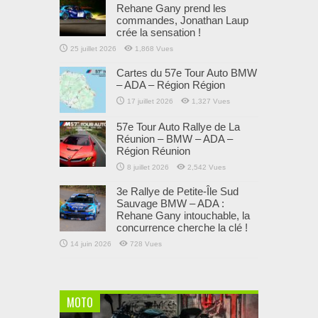
Rehane Gany prend les
commandes, Jonathan Laup
crée la sensation !
25 juillet 2026
1,868 Vues
Cartes du 57e Tour Auto BMW
– ADA – Région Région
17 juillet 2026
1,327 Vues
57e Tour Auto Rallye de La
Réunion – BMW – ADA –
Région Réunion
8 juillet 2026
2,542 Vues
3e Rallye de Petite-Île Sud
Sauvage BMW – ADA :
Rehane Gany intouchable, la
concurrence cherche la clé !
14 juin 2026
728 Vues
MOTO