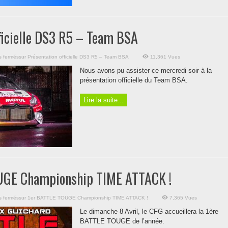
ficielle DS3 R5 – Team BSA
s fermés
sur Présentation officielle DS3 R5 – Team BSA
11,361 Vues
Nous avons pu assister ce mercredi soir à la
présentation officielle du Team BSA.
Lire la suite...
UGE Championship TIME ATTACK !
s fermés
sur 1er BATTLE TOUGE Championship TIME ATTACK !
7,365 Vues
Le dimanche 8 Avril, le CFG accueillera la 1ère
BATTLE TOUGE de l’année.