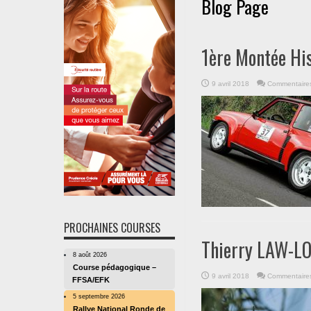
Blog Page
1ère Montée Hi
9 avril 2018
Commentaire
PROCHAINES COURSES
Thierry LAW-LO
8 août 2026
Course pédagogique –
9 avril 2018
Commentaire
FFSA/EFK
5 septembre 2026
Rallye National Ronde de