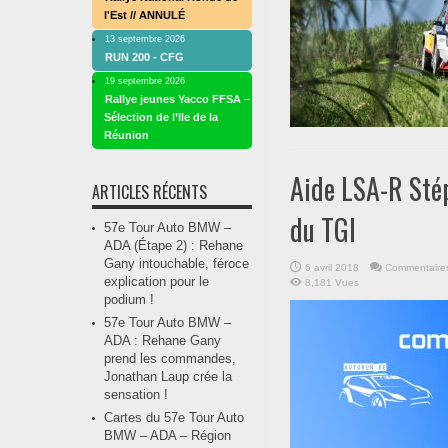
l'Est // ANNULÉ
13 septembre 2026
RUN 200 - CFG
19 septembre 2026
Rallye jeunes Yacco FFSA –
Sélection de l’Ile de la
Réunion
Aide LSA-R Stép
ARTICLES RÉCENTS
du TGI
57e Tour Auto BMW –
ADA (Étape 2) : Rehane
Gany intouchable, féroce
6 avril 2018
Commentaire
explication pour le
8,181 Vues
podium !
57e Tour Auto BMW –
ADA : Rehane Gany
prend les commandes,
Jonathan Laup crée la
sensation !
Cartes du 57e Tour Auto
BMW – ADA – Région