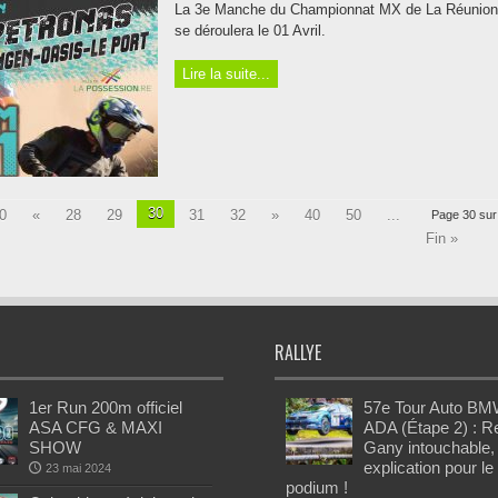
La 3e Manche du Championnat MX de La Réunion
se déroulera le 01 Avril.
Lire la suite...
30
0
«
28
29
31
32
»
40
50
...
Page 30 sur
Fin »
RALLYE
1er Run 200m officiel
57e Tour Auto BM
ASA CFG & MAXI
ADA (Étape 2) : 
SHOW
Gany intouchable,
explication pour le
23 mai 2024
podium !