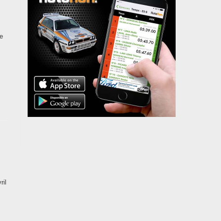
de
ril