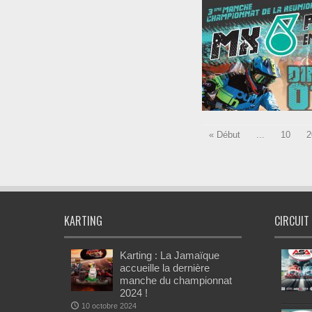
« Début
...
10
2
KARTING
CIRCUIT
Karting : La Jamaïque
accueille la dernière
manche du championnat
2024 !
10 octobre 2024