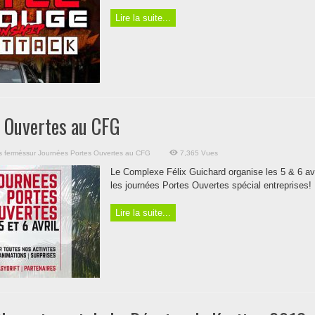
Lire la suite...
s Ouvertes au CFG
s fermés
sur Journées Portes Ouvertes au CFG
7,365 Vues
Le Complexe Félix Guichard organise les 5 & 6 avr
les journées Portes Ouvertes spécial entreprises!
Lire la suite...