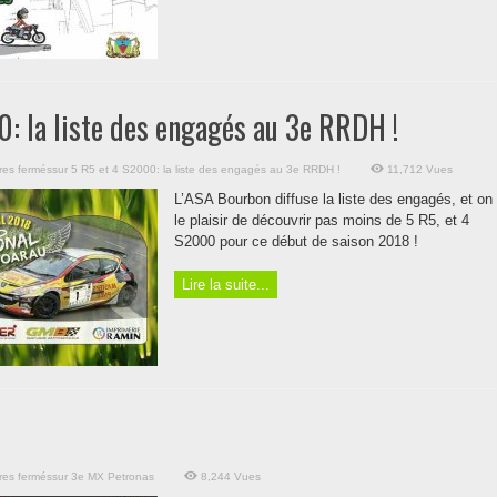
: la liste des engagés au 3e RRDH !
es fermés
sur 5 R5 et 4 S2000: la liste des engagés au 3e RRDH !
11,712 Vues
L’ASA Bourbon diffuse la liste des engagés, et on
le plaisir de découvrir pas moins de 5 R5, et 4
S2000 pour ce début de saison 2018 !
Lire la suite...
es fermés
sur 3e MX Petronas
8,244 Vues