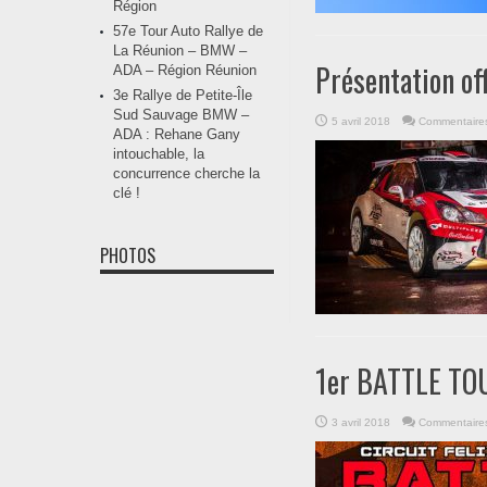
Région
57e Tour Auto Rallye de
La Réunion – BMW –
Présentation of
ADA – Région Réunion
3e Rallye de Petite-Île
Sud Sauvage BMW –
5 avril 2018
Commentaire
ADA : Rehane Gany
intouchable, la
concurrence cherche la
clé !
PHOTOS
1er BATTLE TO
3 avril 2018
Commentaire