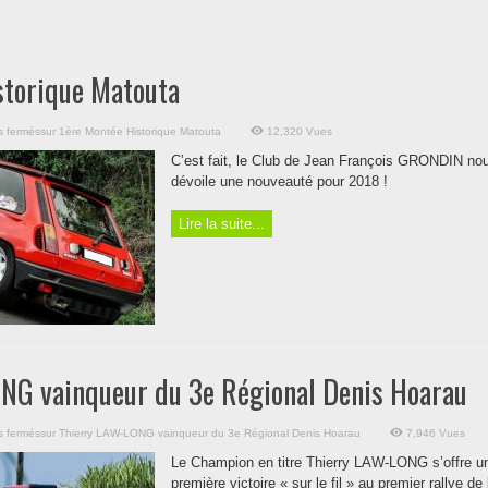
storique Matouta
s fermés
sur 1ère Montée Historique Matouta
12,320 Vues
C’est fait, le Club de Jean François GRONDIN no
dévoile une nouveauté pour 2018 !
Lire la suite...
NG vainqueur du 3e Régional Denis Hoarau
s fermés
sur Thierry LAW-LONG vainqueur du 3e Régional Denis Hoarau
7,946 Vues
Le Champion en titre Thierry LAW-LONG s’offre u
première victoire « sur le fil » au premier rallye de 