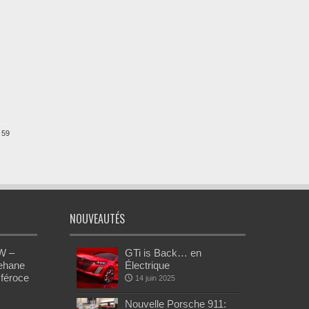
 59
NOUVEAUTÉS
W –
GTi is Back… en
Rehane
Électrique
 féroce
14 juin 2025
Nouvelle Porsche 911: