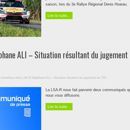
saison, lors du 3e Rallye Régional Denis Hoarau.
Lire la suite...
hane ALI – Situation résultant du jugement
s fermés
sur Aide LSA-R Stéphane ALI – Situation résultant du jugement du TGI
La LSA-R nous fait parvenir deux communiqués q
nous vous diffusons.
Lire la suite...