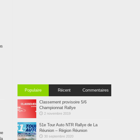
us
Populaire
Récent
Commentaires
Classement provisoire 5/6
Championnat Rallye
2 novembre 2019
51e Tour Auto NTR Rallye de La
Réunion – Région Réunion
ne
30 septembre 2020
la